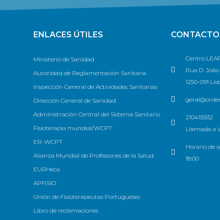
ENLACES ÚTILES
CONTACTO
Centro LEAP
Ministerio de Sanidad
Rua D. João V
Autoridad de Reglamentación Sanitaria
1250-091 Lis
Inspección General de Actividades Sanitarias
geral@ordem
Dirección General de Sanidad
Administración Central del Sistema Sanitario
210415932
Fisioterapia mundial/WCPT
Llamada a la
ER-WCPT
Horario de a
Alianza Mundial de Profesiones de la Salud
18:00
EURHeca
APFISIO
Unión de Fisioterapeutas Portugueses
Libro de reclamaciones