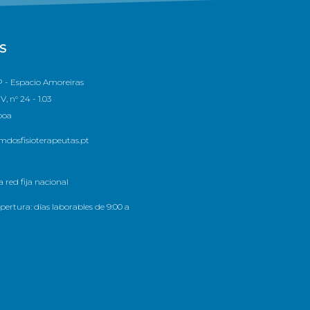
S
 - Espacio Amoreiras
, n° 24 - 1.03
boa
dosfisioterapeutas.pt
 red fija nacional
pertura: días laborables de 9:00 a