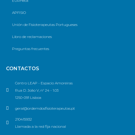
EURHeca
APFISIO
Unión de Fisioterapeutas Portugueses
Libro de reclamaciones
Preguntas frecuentes
CONTACTOS
Centro LEAP - Espacio Amoreiras
Rua D. João V, n° 24 - 1.03
1250-091 Lisboa
geral@ordemdosfisioterapeutas.pt
210415932
Llamada a la red fija nacional