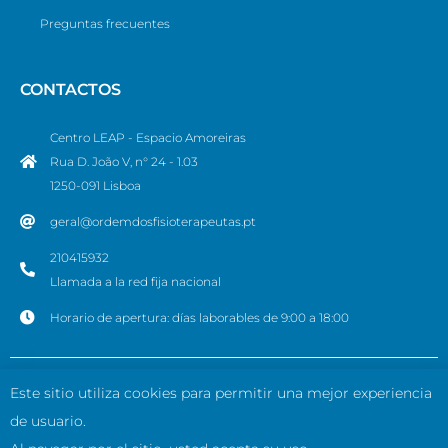
Preguntas frecuentes
CONTACTOS
Centro LEAP - Espacio Amoreiras
Rua D. João V, n° 24 - 1.03
1250-091 Lisboa
geral@ordemdosfisioterapeutas.pt
210415932
Llamada a la red fija nacional
Horario de apertura: días laborables de 9:00 a 18:00
© Ordem dos Fisioterapeutas. Todos los derechos reservados.
Este sitio utiliza cookies para permitir una mejor experiencia
de usuario.