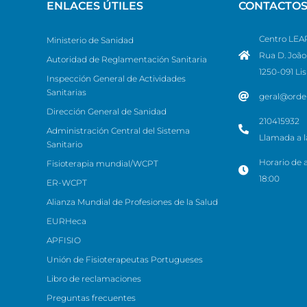
ENLACES ÚTILES
CONTACTO
Centro LEAP
Ministerio de Sanidad
Rua D. João 
Autoridad de Reglamentación Sanitaria
1250-091 Li
Inspección General de Actividades
Sanitarias
geral@orde
Dirección General de Sanidad
210415932
Administración Central del Sistema
Llamada a la
Sanitario
Horario de a
Fisioterapia mundial/WCPT
18:00
ER-WCPT
Alianza Mundial de Profesiones de la Salud
EURHeca
APFISIO
Unión de Fisioterapeutas Portugueses
Libro de reclamaciones
Preguntas frecuentes