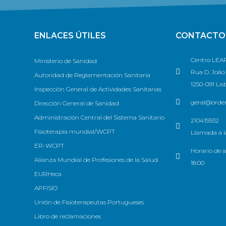
ENLACES ÚTILES
CONTACTO
Centro LEAP
Ministerio de Sanidad
Rua D. João V
Autoridad de Reglamentación Sanitaria
1250-091 Lis
Inspección General de Actividades Sanitarias
geral@ordem
Dirección General de Sanidad
Administración Central del Sistema Sanitario
210415932
Fisioterapia mundial/WCPT
Llamada a la
ER-WCPT
Horario de a
Alianza Mundial de Profesiones de la Salud
18:00
EURHeca
APFISIO
Unión de Fisioterapeutas Portugueses
Libro de reclamaciones