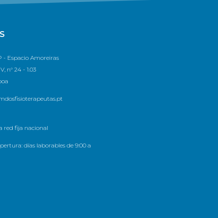
S
 - Espacio Amoreiras
, n° 24 - 1.03
boa
dosfisioterapeutas.pt
 red fija nacional
pertura: días laborables de 9:00 a