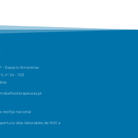
S
 - Espacio Amoreiras
V, n° 24 - 1.03
sboa
mdosfisioterapeutas.pt
 red fija nacional
pertura: días laborables de 9:00 a