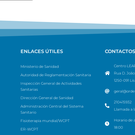
ENLACES ÚTILES
CONTACTO
Centro LEAP
Ministerio de Sanidad
Rua D. João 
Autoridad de Reglamentación Sanitaria
1250-091 Li
Inspección General de Actividades
Sanitarias
geral@orde
Dirección General de Sanidad
210415932
Administración Central del Sistema
Llamada a la
Sanitario
Horario de a
Fisioterapia mundial/WCPT
18:00
ER-WCPT