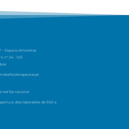
S
 - Espacio Amoreiras
V, n° 24 - 1.03
sboa
mdosfisioterapeutas.pt
 red fija nacional
pertura: días laborables de 9:00 a