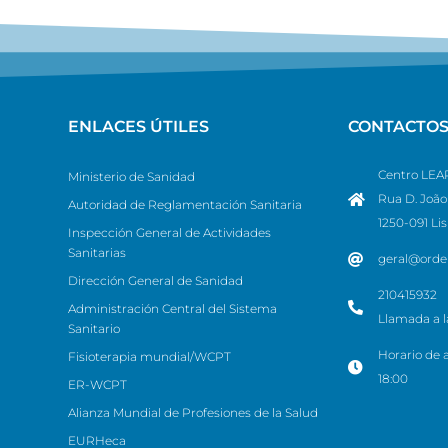
ENLACES ÚTILES
CONTACTO
Centro LEAP
Ministerio de Sanidad
Rua D. João 
Autoridad de Reglamentación Sanitaria
1250-091 Li
Inspección General de Actividades
Sanitarias
geral@orde
Dirección General de Sanidad
210415932
Administración Central del Sistema
Llamada a la
Sanitario
Horario de a
Fisioterapia mundial/WCPT
18:00
ER-WCPT
Alianza Mundial de Profesiones de la Salud
EURHeca