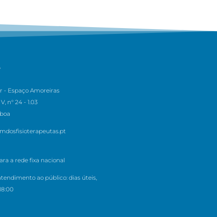
S
r - Espaço Amoreiras
V, n° 24 - 1.03
sboa
mdosfisioterapeutas.pt
a a rede fixa nacional
atendimento ao público: dias úteis,
18:00