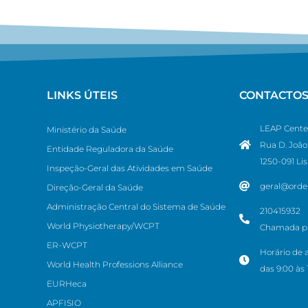
LINKS ÚTEIS
CONTACTO
LEAP Cente
Ministério da Saúde
Rua D. João 
Entidade Reguladora da Saúde
1250-091 Li
Inspeção-Geral das Atividades em Saúde
geral@orde
Direção-Geral da Saúde
Administração Central do Sistema de Saúde
210415932
World Physiotherapy/WCPT
Chamada par
ER-WCPT
Horário de 
World Health Professions Alliance
das 9:00 às 
EURHeca
APFISIO