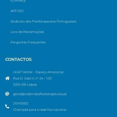
EURHeca
APFISIO
Sindicato dos Fisioterapeutas Portugueses
Livro de Reclamações
Perguntas Frequentes
CONTACTOS
LEAP Center - Espaço Amoreiras
Rua D. João V, n° 24 - 1.03
1250-091 Lisboa
geral@ordemdosfisioterapeutas.pt
210415932
Chamada para a rede fixa nacional