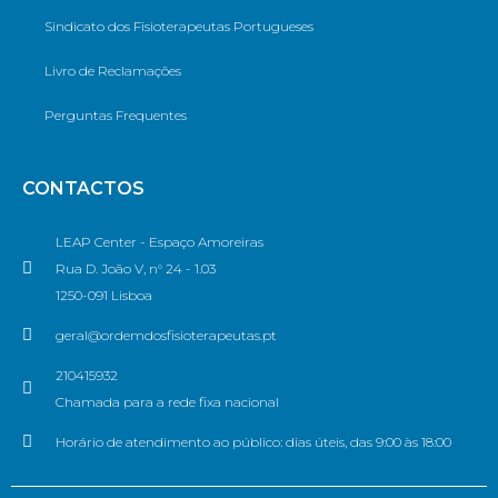
Sindicato dos Fisioterapeutas Portugueses
Livro de Reclamações
Perguntas Frequentes
CONTACTOS
LEAP Center - Espaço Amoreiras
Rua D. João V, n° 24 - 1.03
1250-091 Lisboa
geral@ordemdosfisioterapeutas.pt
210415932
Chamada para a rede fixa nacional
Horário de atendimento ao público: dias úteis, das 9:00 às 18:00