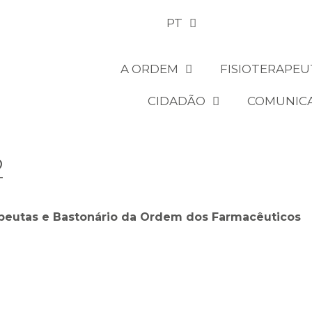
PT
A ORDEM
FISIOTERAPEU
CIDADÃO
COMUNIC
2
apeutas e Bastonário da Ordem dos Farmacêuticos