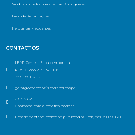
Sindicato dos Fisioterapeutas Portugueses
Livro de Reclamações
Perguntas Frequentes
CONTACTOS
LEAP Center - Espaço Amoreiras
Rua D. João V, n° 24 - 1.03
1250-091 Lisboa
geral@ordemdosfisioterapeutas.pt
210415932
Chamada para a rede fixa nacional
Horário de atendimento ao público: dias úteis, das 9:00 às 18:00