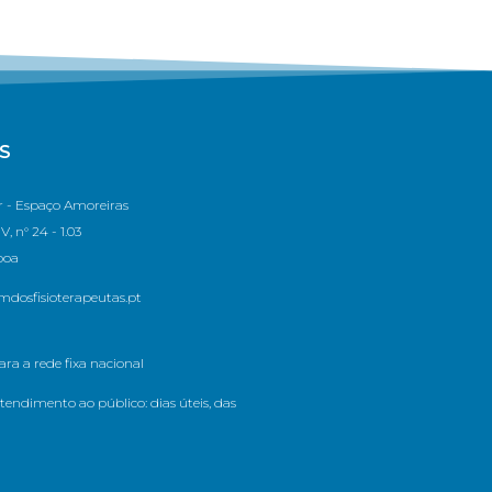
S
 - Espaço Amoreiras
, n° 24 - 1.03
boa
dosfisioterapeutas.pt
a a rede fixa nacional
tendimento ao público: dias úteis, das