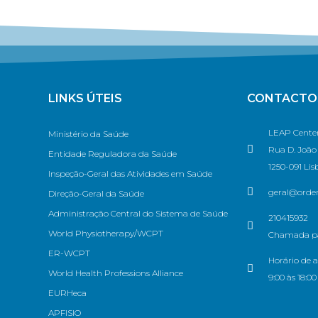
LINKS ÚTEIS
CONTACTO
LEAP Center
Ministério da Saúde
Rua D. João V
Entidade Reguladora da Saúde
1250-091 Lis
Inspeção-Geral das Atividades em Saúde
geral@ordem
Direção-Geral da Saúde
Administração Central do Sistema de Saúde
210415932
World Physiotherapy/WCPT
Chamada par
ER-WCPT
Horário de a
World Health Professions Alliance
9:00 às 18:00
EURHeca
APFISIO