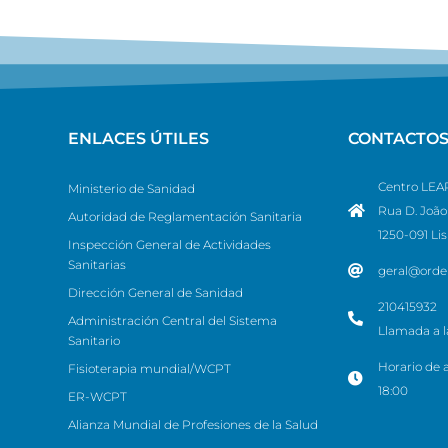
ENLACES ÚTILES
CONTACTO
Centro LEAP
Ministerio de Sanidad
Rua D. João 
Autoridad de Reglamentación Sanitaria
1250-091 Li
Inspección General de Actividades
Sanitarias
geral@orde
Dirección General de Sanidad
210415932
Administración Central del Sistema
Llamada a la
Sanitario
Horario de a
Fisioterapia mundial/WCPT
18:00
ER-WCPT
Alianza Mundial de Profesiones de la Salud