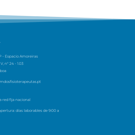
S
 - Espacio Amoreiras
V, n° 24 - 1.03
sboa
mdosfisioterapeutas.pt
 red fija nacional
pertura: días laborables de 9:00 a