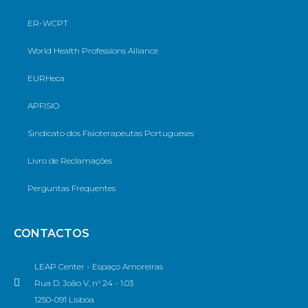
ER-WCPT
World Health Professions Alliance
EURHeca
APFISIO
Sindicato dos Fisioterapeutas Portugueses
Livro de Reclamações
Perguntas Frequentes
CONTACTOS
LEAP Center - Espaço Amoreiras
Rua D. João V, n° 24 - 1.03
1250-091 Lisboa