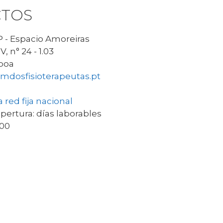
TOS
 - Espacio Amoreiras
, n° 24 - 1.03
sboa
mdosfisioterapeutas.pt
 red fija nacional
pertura: días laborables
:00