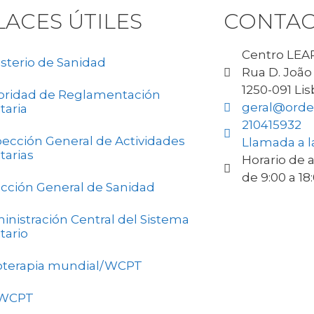
LACES ÚTILES
CONTAC
Centro LEAP
isterio de Sanidad
Rua D. João V
1250-091 Li
oridad de Reglamentación
geral@orde
taria
210415932
pección General de Actividades
Llamada a la
tarias
Horario de a
de 9:00 a 18
ección General de Sanidad
inistración Central del Sistema
tario
ioterapia mundial/WCPT
-WCPT