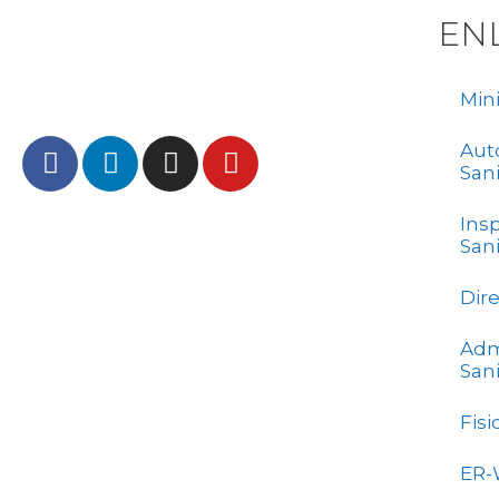
a
EN
.
Min
Aut
Sani
Ins
Sani
Dir
Adm
Sani
Fis
ER