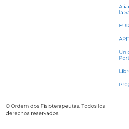
Ali
la S
EU
APF
Uni
Por
Lib
Pre
© Ordem dos Fisioterapeutas. Todos los
derechos reservados.