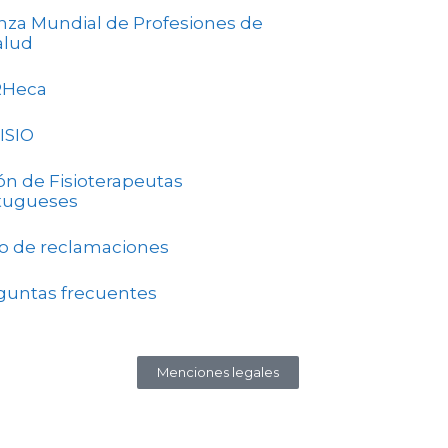
anza Mundial de Profesiones de
alud
RHeca
ISIO
ón de Fisioterapeutas
tugueses
ro de reclamaciones
guntas frecuentes
Menciones legales