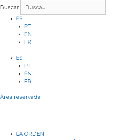
Saltar
Buscar
al
ES
contenido
PT
EN
FR
ES
PT
EN
FR
Área reservada
LA ORDEN