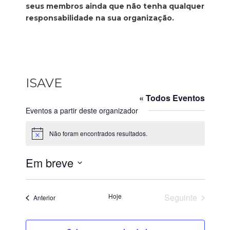
seus membros ainda que não tenha qualquer
responsabilidade na sua organização.
ISAVE
« Todos Eventos
Eventos a partir deste organizador
Não foram encontrados resultados.
A
v
i
Em breve
s
o
S
e
Hoje
Seguinte
Eventos
Anterior
l
Eventos
e
c