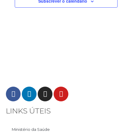
Subscrever o calendario
i
o
n
e
d
a
t
a
LINKS ÚTEIS
Ministério da Saúde