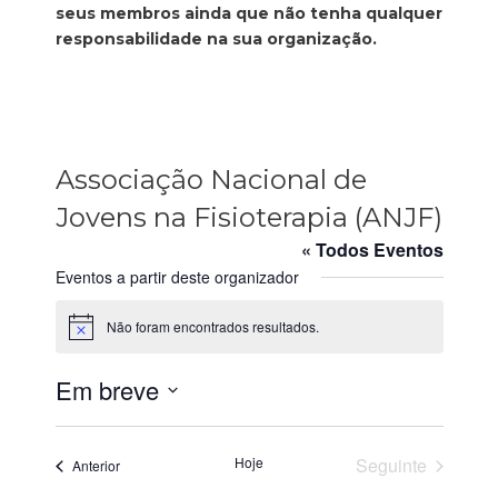
seus membros ainda que não tenha qualquer
responsabilidade na sua organização.
Associação Nacional de
Jovens na Fisioterapia (ANJF)
« Todos Eventos
Eventos a partir deste organizador
Não foram encontrados resultados.
A
v
i
Em breve
s
o
S
e
Hoje
Seguinte
Eventos
Anterior
l
Eventos