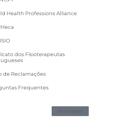
ld Health Professions Alliance
RHeca
ISIO
dicato dos Fisioterapeutas
tugueses
ro de Reclamações
guntas Frequentes
Avisos Legais