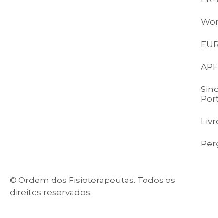
Wor
EU
APF
Sin
Por
Liv
Per
© Ordem dos Fisioterapeutas. Todos os
direitos reservados.