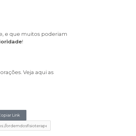
de, e que muitos poderiam
ioridade
!
rações. Veja aqui as
opiar Link