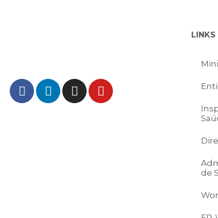
LINKS
Min
Ent
Ins
Saú
Dir
Adm
de 
Wor
ER