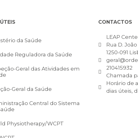
 ÚTEIS
CONTACTOS
LEAP Center
istério da Saúde
Rua D. João V
1250-091 Li
idade Reguladora da Saúde
geral@orde
210415932
peção-Geral das Atividades em
de
Chamada par
Horário de 
eção-Geral da Saúde
dias úteis, 
inistração Central do Sistema
Saúde
ld Physiotherapy/WCPT
-WCPT