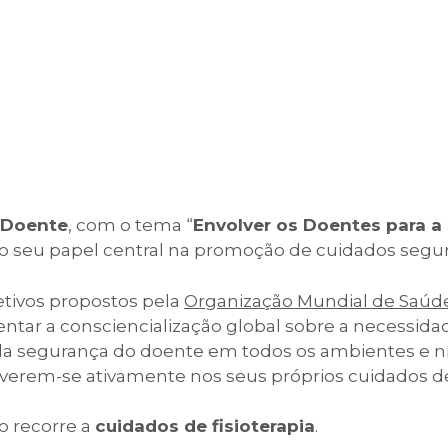
 Doente
, com o tema “
Envolver os Doentes para 
o seu papel central na promoção de cuidados segur
etivos propostos pela
Organização Mundial de Saúd
ar a consciencialização global sobre a necessidad
 da segurança do doente em todos os ambientes e n
olverem-se ativamente nos seus próprios cuidados d
o recorre a
cuidados de fisioterapia
.