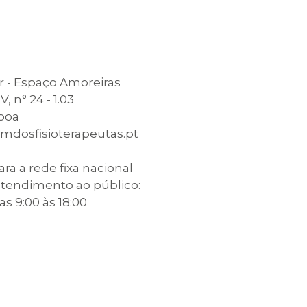
 - Espaço Amoreiras
, n° 24 - 1.03
sboa
mdosfisioterapeutas.pt
a a rede fixa nacional
atendimento ao público:
das 9:00 às 18:00