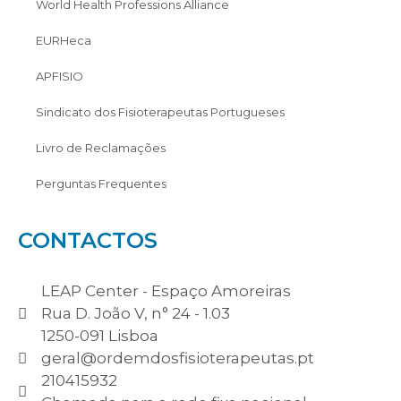
World Health Professions Alliance
EURHeca
APFISIO
Sindicato dos Fisioterapeutas Portugueses
Livro de Reclamações
Perguntas Frequentes
CONTACTOS
LEAP Center - Espaço Amoreiras
Rua D. João V, n° 24 - 1.03
1250-091 Lisboa
geral@ordemdosfisioterapeutas.pt
210415932