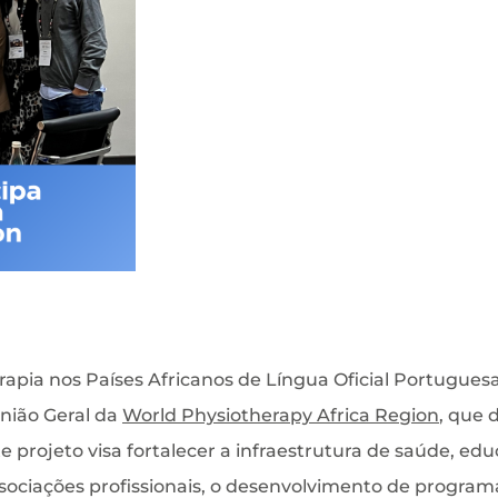
rapia nos Países Africanos de Língua Oficial Portugue
nião Geral da
World Physiotherapy Africa Region
, que 
te projeto visa fortalecer a infraestrutura de saúde, 
ssociações profissionais, o desenvolvimento de progra