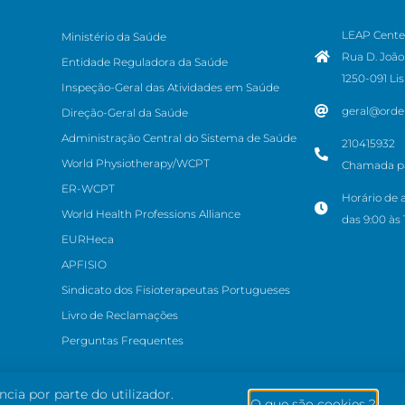
LEAP Cente
Ministério da Saúde
Rua D. João 
Entidade Reguladora da Saúde
1250-091 Li
Inspeção-Geral das Atividades em Saúde
geral@orde
Direção-Geral da Saúde
Administração Central do Sistema de Saúde
210415932
World Physiotherapy/WCPT
Chamada par
ER-WCPT
Horário de 
World Health Professions Alliance
das 9:00 às 
EURHeca
APFISIO
Sindicato dos Fisioterapeutas Portugueses
Livro de Reclamações
Perguntas Frequentes
ncia por parte do utilizador.
O que são cookies ?
Avis