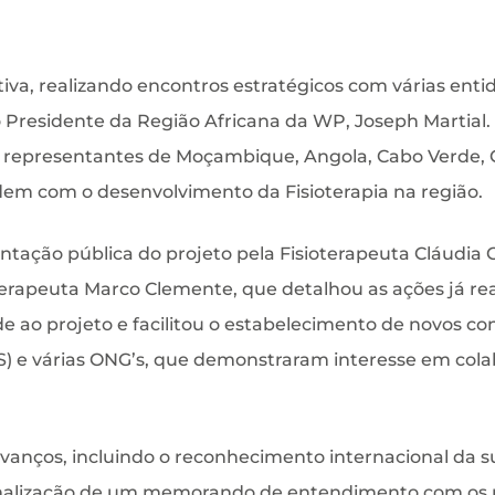
va, realizando encontros estratégicos com várias entid
o Presidente da Região Africana da WP, Joseph Martial.
am representantes de Moçambique, Angola, Cabo Verde,
em com o desenvolvimento da Fisioterapia na região.
tação pública do projeto pela Fisioterapeuta Cláudia 
rapeuta Marco Clemente, que detalhou as ações já real
de ao projeto e facilitou o estabelecimento de novos co
) e várias ONG’s, que demonstraram interesse em col
anços, incluindo o reconhecimento internacional da su
malização de um memorando de entendimento com os pa