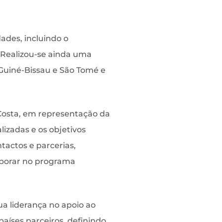
ades, incluindo o
 Realizou-se ainda uma
 Guiné-Bissau e São Tomé e
Costa, em representação da
izadas e os objetivos
ntactos e parcerias,
aborar no programa
a liderança no apoio ao
íses parceiros, definindo