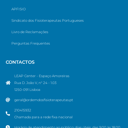
APFISIO
Sindicato dos Fisioterapeutas Portugueses
Livro de Reclamações
Perguntas Frequentes
CONTACTOS
LEAP Center - Espaço Amoreiras
Rua D. João V, n° 24 - 1.03
1250-091 Lisboa
geral@ordemdosfisioterapeutas.pt
210415932
Chamada para a rede fixa nacional
Horário de atendimento ao público: dias úteis, das 9:00 às 18:00