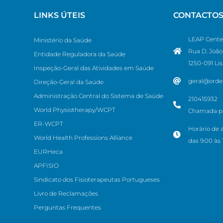
LINKS ÚTEIS
CONTACTO
LEAP Cente
Ministério da Saúde
Rua D. João 
Entidade Reguladora da Saúde
1250-091 Li
Inspeção-Geral das Atividades em Saúde
geral@orde
Direção-Geral da Saúde
Administração Central do Sistema de Saúde
210415932
World Physiotherapy/WCPT
Chamada par
ER-WCPT
Horário de 
World Health Professions Alliance
das 9:00 às 
EURHeca
APFISIO
Sindicato dos Fisioterapeutas Portugueses
Livro de Reclamações
Perguntas Frequentes