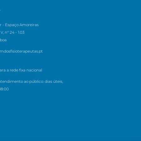
S
r - Espaço Amoreiras
V, n° 24 - 1.03
sboa
mdosfisioterapeutas.pt
a a rede fixa nacional
atendimento ao público: dias úteis,
18:00