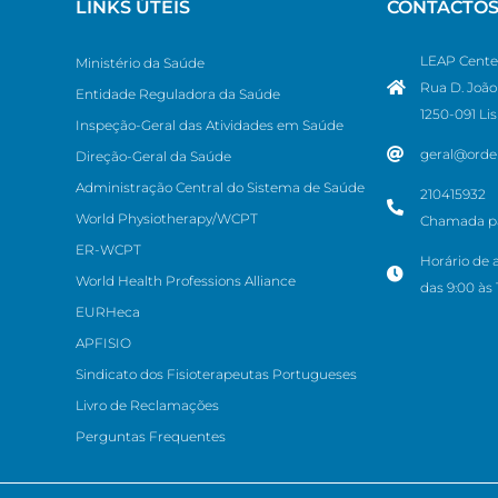
LINKS ÚTEIS
CONTACTO
LEAP Cente
Ministério da Saúde
Rua D. João 
Entidade Reguladora da Saúde
1250-091 Li
Inspeção-Geral das Atividades em Saúde
geral@orde
Direção-Geral da Saúde
Administração Central do Sistema de Saúde
210415932
World Physiotherapy/WCPT
Chamada par
ER-WCPT
Horário de 
World Health Professions Alliance
das 9:00 às 
EURHeca
APFISIO
Sindicato dos Fisioterapeutas Portugueses
Livro de Reclamações
Perguntas Frequentes