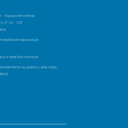
S
r - Espaço Amoreiras
V, n° 24 - 1.03
sboa
mdosfisioterapeutas.pt
a a rede fixa nacional
atendimento ao público: dias úteis,
18:00