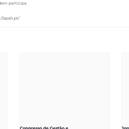
dem participa
://apah.pt/
Congresso de Gestão e
Jor