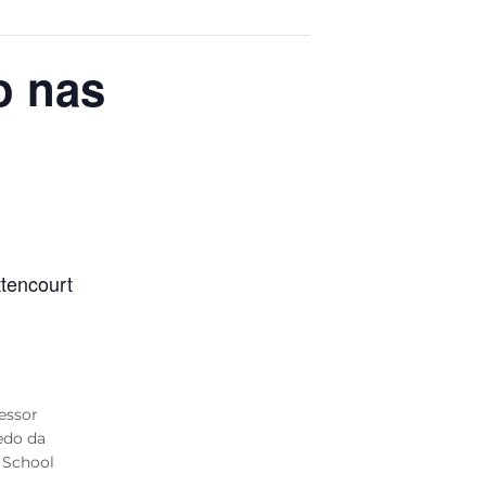
o nas
tencourt
essor
do da
 School