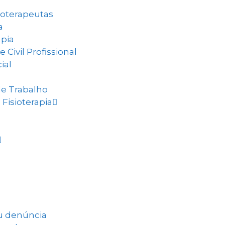
ioterapeutas
a
apia
Civil Profissional
ial
de Trabalho
Fisioterapia
ou denúncia