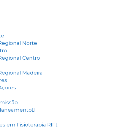
te
Regional Norte
tro
Regional Centro
Regional Madeira
res
Açores
dmissão
Planeamento
s em Fisioterapia RIFt