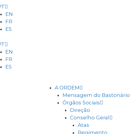
PT
EN
FR
ES
PT
EN
FR
ES
A ORDEM
Mensagem do Bastonário
Órgãos Sociais
Direção
Conselho Geral
Atas
Regimento