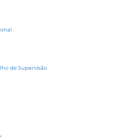
ional
elho de Supervisão
s