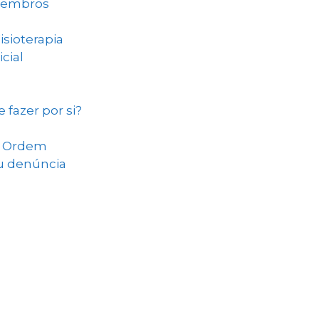
Membros
isioterapia
cial
 fazer por si?
na Ordem
ou denúncia