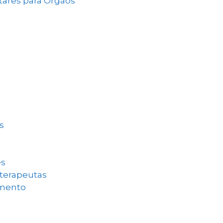
ares para Órgãos
s
es
oterapeutas
amento