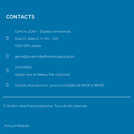
CONTACTS
Centre LEAP - Espace Amoreiras
Rua D. João V, n° 24 - 1.03
1250-091 Lisboa
geral@ordemdosfisioterapeutas.pt
210415932
Appel vers le réseau fixe national
Heures d'ouverture : jours ouvrables de 9h00 à 18h00
© Ordem dos Fisioterapeutas. Tous droits réservés.
Avis juridiques