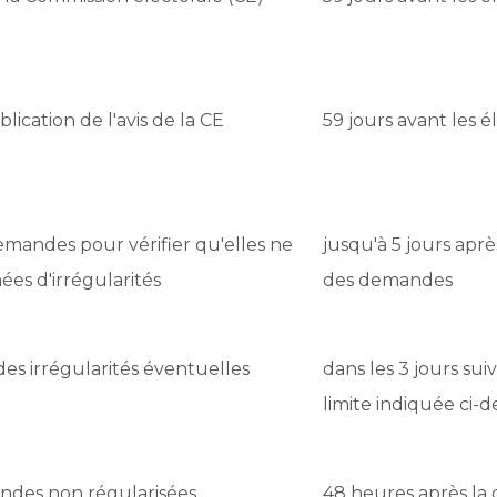
lication de l'avis de la CE
59 jours avant les é
emandes pour vérifier qu'elles ne
jusqu'à 5 jours aprè
ées d'irrégularités
des demandes
des irrégularités éventuelles
dans les 3 jours sui
limite indiquée ci-d
ndes non régularisées
48 heures après la 