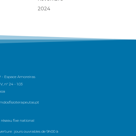
2024
 - Espace Amoreiras
, n° 24 - 1.03
boa
dosfisioterapeutas.pt
 réseau fixe national
erture : jours ouvrables de 9h00 à