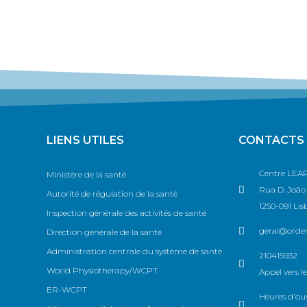
LIENS UTILES
CONTACTS
Centre LEAP
Ministère de la santé
Rua D. João V
Autorité de régulation de la santé
1250-091 Lis
Inspection générale des activités de santé
geral@ordem
Direction générale de la santé
Administration centrale du système de santé
210415932
World Physiotherapy/WCPT
Appel vers le
ER-WCPT
Heures d'ouv