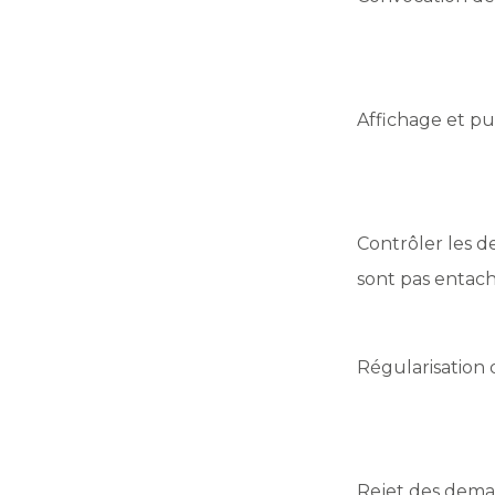
Affichage et pub
Contrôler les d
sont pas entach
Régularisation 
Rejet des dema