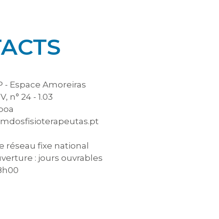
ACTS
 - Espace Amoreiras
, n° 24 - 1.03
sboa
mdosfisioterapeutas.pt
e réseau fixe national
verture : jours ouvrables
18h00