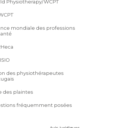
ld Physiotherapy/WCPT
-WCPT
iance mondiale des professions
santé
RHeca
ISIO
on des physiothérapeutes
tugais
e des plaintes
stions fréquemment posées