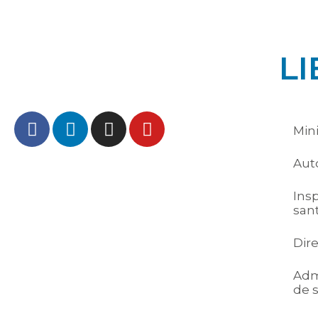
LI
Mini
Auto
Ins
san
Dir
Adm
de 