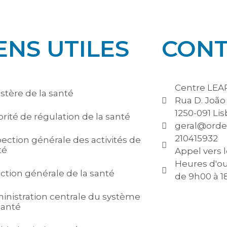
ENS UTILES
CONT
Centre LEAP
stère de la santé
Rua D. João V
1250-091 Li
rité de régulation de la santé
geral@orde
210415932
pection générale des activités de
té
Appel vers l
Heures d'ou
ection générale de la santé
de 9h00 à 
inistration centrale du système
santé