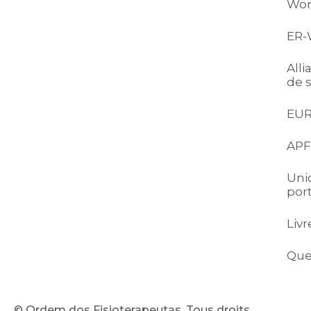
Wor
ER
All
de 
EU
APF
Uni
por
Livr
Que
© Ordem dos Fisioterapeutas. Tous droits