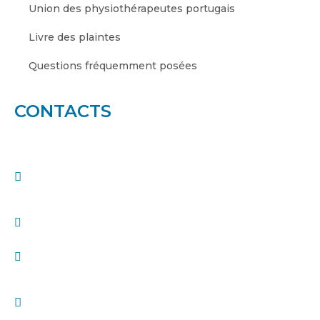
Union des physiothérapeutes portugais
Livre des plaintes
Questions fréquemment posées
CONTACTS
Centre LEAP - Espace Amoreiras
Rua D. João V, n° 24 - 1.03
1250-091 Lisboa
geral@ordemdosfisioterapeutas.pt
210415932
Appel vers le réseau fixe national
Heures d'ouverture : jours ouvrables de 9h00 à
18h00