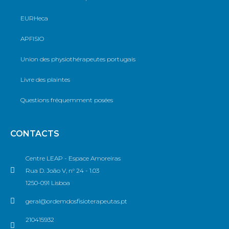
EURHeca
APFISIO
Union des physiothérapeutes portugais
Livre des plaintes
Questions fréquemment posées
CONTACTS
Centre LEAP - Espace Amoreiras
Rua D. João V, n° 24 - 1.03
1250-091 Lisboa
geral@ordemdosfisioterapeutas.pt
210415932