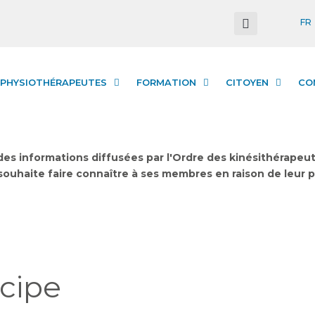
FR
PHYSIOTHÉRAPEUTES
FORMATION
CITOYEN
CO
des informations diffusées par l'Ordre des kinésithérape
l souhaite faire connaître à ses membres en raison de leur 
icipe