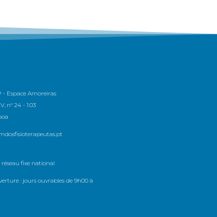
 - Espace Amoreiras
, n° 24 - 1.03
boa
dosfisioterapeutas.pt
 réseau fixe national
erture : jours ouvrables de 9h00 à