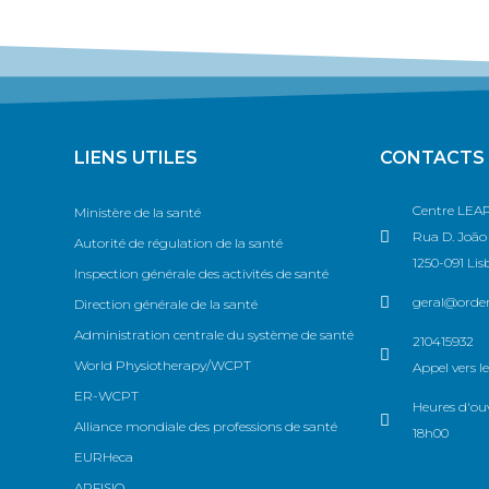
LIENS UTILES
CONTACTS
Centre LEAP
Ministère de la santé
Rua D. João V
Autorité de régulation de la santé
1250-091 Lis
Inspection générale des activités de santé
geral@ordem
Direction générale de la santé
Administration centrale du système de santé
210415932
World Physiotherapy/WCPT
Appel vers le
ER-WCPT
Heures d'ouv
Alliance mondiale des professions de santé
18h00
EURHeca
APFISIO