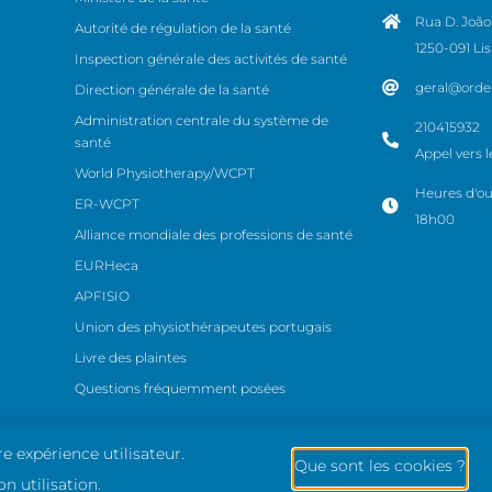
Rua D. João 
Autorité de régulation de la santé
1250-091 Li
Inspection générale des activités de santé
geral@orde
Direction générale de la santé
Administration centrale du système de
210415932
santé
Appel vers l
World Physiotherapy/WCPT
Heures d'ou
ER-WCPT
18h00
Alliance mondiale des professions de santé
EURHeca
APFISIO
Union des physiothérapeutes portugais
Livre des plaintes
Questions fréquemment posées
e expérience utilisateur.
Que sont les cookies ?
Avis j
n utilisation.