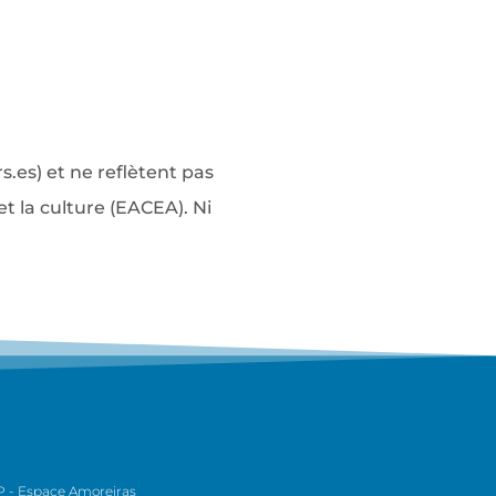
s.
es
) et ne reflètent pas
 la culture (EACEA). Ni
P - Espace Amoreiras