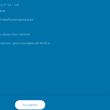
V, n° 24 - 1.03
sboa
mdosfisioterapeutas.pt
e réseau fixe national
verture : jours ouvrables de 9h00 à
uridiques
Politique de
Accepter
confidentialité