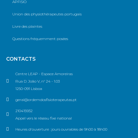
APFISIO
Union des physiothérapeutes portugais
Livre des plaintes
Questions fréquemment posées
CONTACTS
Centre LEAP - Espace Amoreiras
Rua D. João V, n° 24 - 1.03
1250-091 Lisboa
geral@ordemdosfisioterapeutas.pt
210415932
Appel vers le réseau fixe national
Heures d'ouverture : jours ouvrables de 9h00 à 18h00