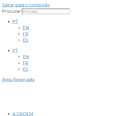
Saltar para o conteúdo
Procurar
PT
EN
FR
ES
PT
EN
FR
ES
Área Reservada
A ORDEM