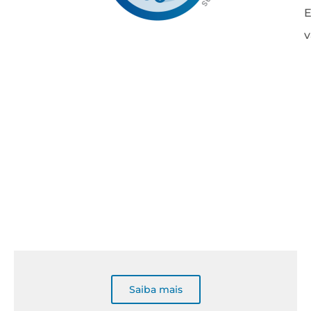
E
v
Saiba mais