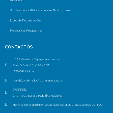
APFISIO
Sindicato dos Fisioterapeutas Portugueses
Livro de Reclamações
Perguntas Frequentes
CONTACTOS
LEAP Center - Espaço Amoreiras
Rua D. João V, n° 24 - 1.03
1250-091 Lisboa
geral@ordemdosfisioterapeutas.pt
210415932
Chamada para a rede fixa nacional
Horário de atendimento ao público: dias úteis, das 9:00 às 18:00