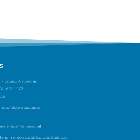
S
 - Espaço Amoreiras
, n° 24 - 1.03
boa
dosfisioterapeutas.pt
a a rede fixa nacional
tendimento ao público: dias úteis, das