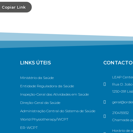
Copiar Link
LINKS ÚTEIS
CONTACTO
LEAP Center
Ministério da Saúde
Rua D. João V
Entidade Reguladora da Saúde
1250-091 Lis
Inspeção-Geral das Atividades em Saúde
geral@ordem
Direção-Geral da Saúde
Administração Central do Sistema de Saúde
210415932
World Physiotherapy/WCPT
Chamada par
ER-WCPT
Horário de a