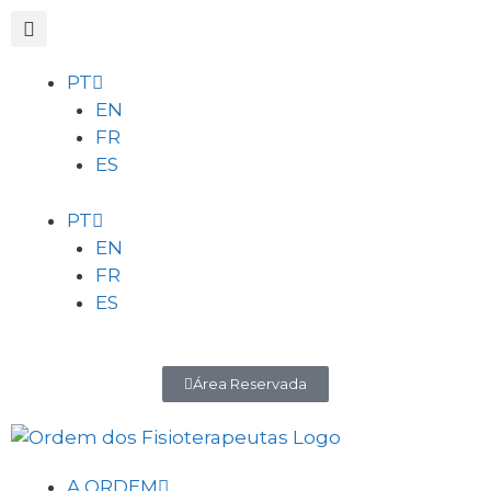
PT
EN
FR
ES
PT
EN
FR
ES
Área Reservada
A ORDEM